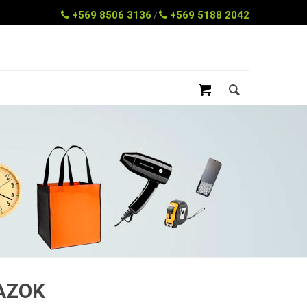
+569 8506 3136
+569 5188 2042
/
AZOK