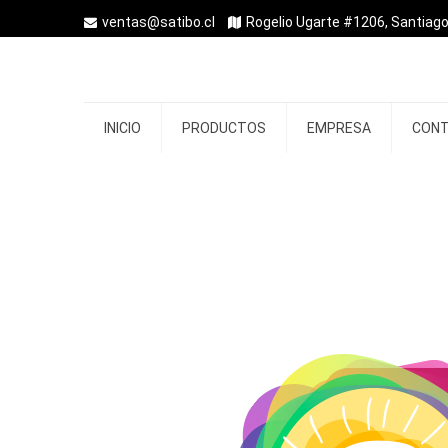
ventas@satibo.cl
Rogelio Ugarte #1206, Santiago
INICIO
PRODUCTOS
EMPRESA
CON