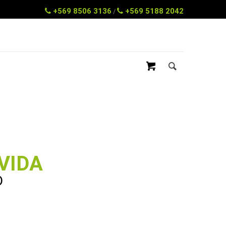
+569 8506 3136
+569 5188 2042
/
VIDA
D