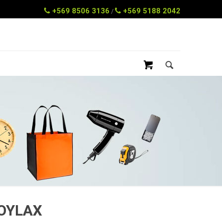
+569 8506 3136
+569 5188 2042
/
NOYLAX