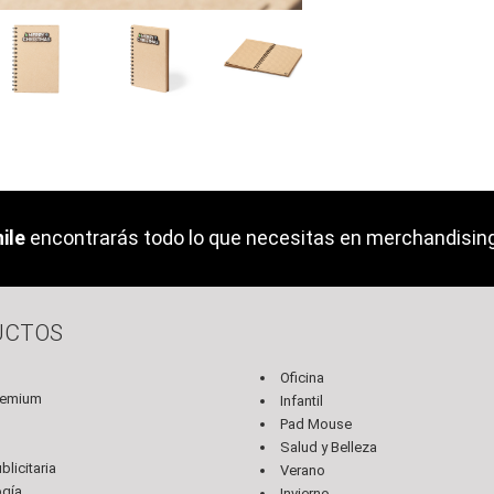
ile
encontrarás todo lo que necesitas en merchandising 
UCTOS
Oficina
remium
Infantil
Pad Mouse
s
Salud y Belleza
licitaria
Verano
ogía
Invierno