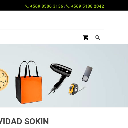
+569 8506 3136
+569 5188 2042
/
VIDAD SOKIN