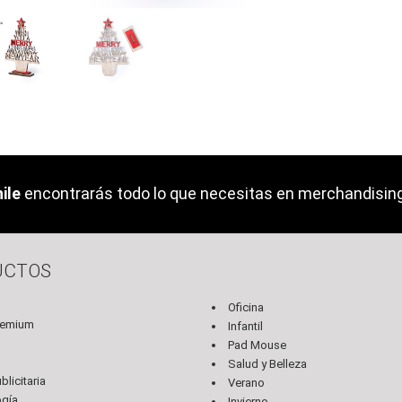
ile
encontrarás todo lo que necesitas en merchandising 
UCTOS
Oficina
remium
Infantil
Pad Mouse
s
Salud y Belleza
licitaria
Verano
ogía
Invierno