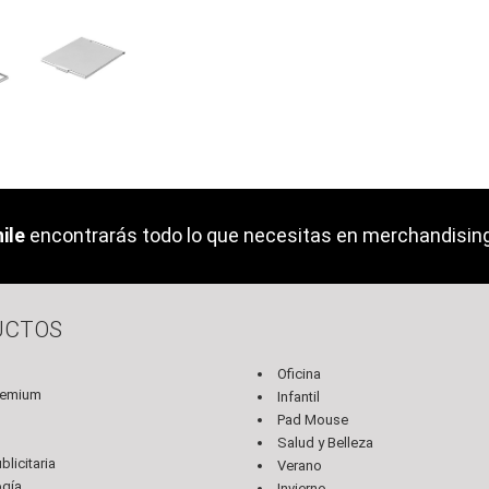
ile
encontrarás todo lo que necesitas en merchandising 
UCTOS
Oficina
remium
Infantil
Pad Mouse
s
Salud y Belleza
licitaria
Verano
ogía
Invierno