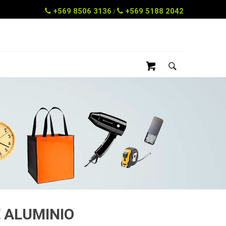
+569 8506 3136
+569 5188 2042
/
 ALUMINIO